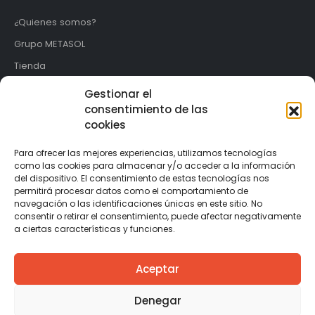
¿Quienes somos?
Grupo METASOL
Tienda
Contacto
Gestionar el
consentimiento de las
LEGAL
cookies
Aviso Legal
Para ofrecer las mejores experiencias, utilizamos tecnologías
Política de Privacidad
como las cookies para almacenar y/o acceder a la información
del dispositivo. El consentimiento de estas tecnologías nos
Política de Cookies
permitirá procesar datos como el comportamiento de
navegación o las identificaciones únicas en este sitio. No
Condiciones de Venta
consentir o retirar el consentimiento, puede afectar negativamente
a ciertas características y funciones.
2025 © TIPO INDUSTRIAL by Metasol
Aceptar
Denegar